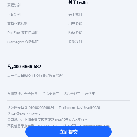
关于TextIn
票据识别
卡证识别
关于我们
文档格式转换
用户协议
DocFlow 文档自动化
隐私协议
ClaimAgent 保险理赔
联系我们
400-6666-582
周一至周日9:00-18:00 (法定假日除外)
友情链接：
合合信息
扫描全能王
名片全能王
启信宝
沪公网安备 31010602005698号
Textin.com 版权所有@
2026
沪ICP备18014493号-7
公司地址：上海市静安区万荣路1268号云立方A座11层
不良信息举报电话：
400-6666-582
举报邮箱：support@textin.com
立即提交