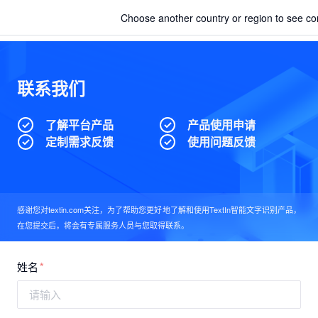
Choose another country or region to see cont
产品
联系我们
请留下信息，我们会尽快与您联系 | Te
智能文档解析
了解平台产品
产品使用申请
DocFlow 文档自动化
定制需求反馈
使用问题反馈
国内通用票据/医疗票据识别
图像智能处理
感谢您对textin.com关注，为了帮助您更好地了解和使用TextIn智能文字识别产品，
在您提交后，将会有专属服务人员与您取得联系。
API文档
姓名
价格