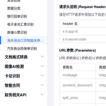
发票验真
请求头说明 (Request Header
票据分类
请在HTTP请求中添加以下自定义
银行回单识别
header 名
电子承兑汇票识别
x-ti-app-id
商铺小票识别
x-ti-secret-code
海关进出口货物报关单识别
汽车商业险保单识别
URL参数 (Parameters)
文档格式转换
URL参数指以 {参数名}={参数值
图像AI检测
参数名
数据
multipage
inte
卡证识别
combine_document
inte
智能合同
财务相关API
split_price
inte