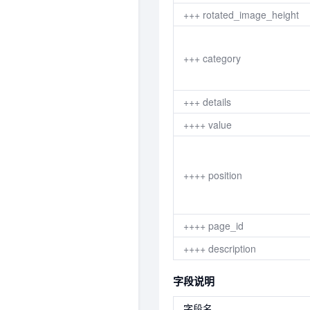
+++ rotated_image_height
+++ category
+++ details
++++ value
++++ position
++++ page_id
++++ description
字段说明
字段名