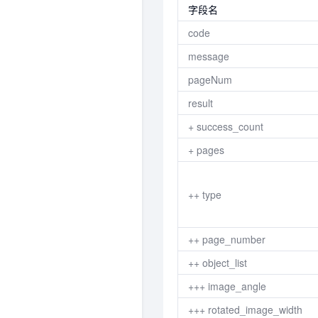
字段名
code
message
pageNum
result
+ success_count
+ pages
++ type
++ page_number
++ object_list
+++ image_angle
+++ rotated_image_width