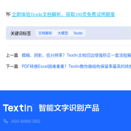
👋
立即体验TextIn文档解析，获取100页免费试用额度
关键词标签
文档解析
大模型
TextIn
上一篇
模糊、阴影、低分辨率？TextIn文档切边增强矫正一套流程
下一篇
PDF转换Excel困难重重？TextIn教你做结构保留率最高的转
400-6666-582