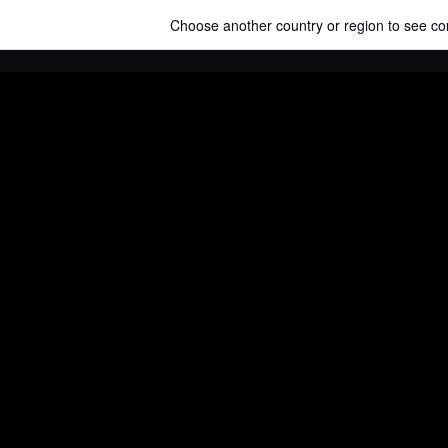
Choose another country or region to see cont
解决方案
应用场景
应付账款自动化
智能信贷审核
智能财务报销
行业案例
Marketplace
开发者中心
合作伙伴
- 敬请期待
联系我们
400-6666-582