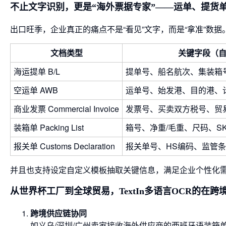
不止文字识别，更是“海外票据专家”——运单、提货
出口旺季，企业真正的痛点不是“看见”文字，而是“拿准”数据。Te
文档类型
关键字段（
海运提单 B/L
提单号、船名航次、集装箱
空运单 AWB
运单号、始发港、目的港、
商业发票 Commercial Invoice
发票号、买卖双方税号、贸
装箱单 Packing List
箱号、净重/毛重、尺码、S
报关单 Customs Declaration
报关单号、HS编码、监管
并且也支持设定自定义模板抽取关键信息，满足企业个性化
从世界杯工厂到全球贸易，TextIn多语言OCR的在
跨境供应链协同
如义乌/深圳/广州卖家接收海外供应商的西班牙语装箱单、