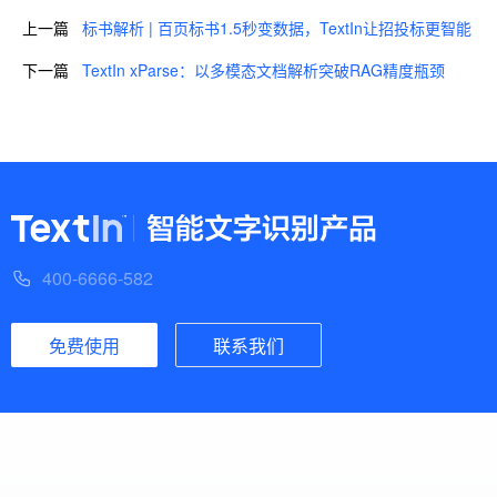
上一篇
标书解析 | 百页标书1.5秒变数据，TextIn让招投标更智能
下一篇
TextIn xParse：以多模态文档解析突破RAG精度瓶颈
400-6666-582
免费使用
联系我们