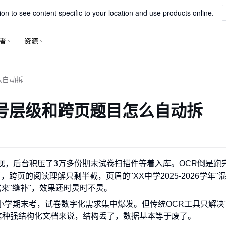
专为LLM下游任务设计的智能文档解析服务
xParse
n to see content specific to your location and use products online.
者
资源
么自动拆
号层级和跨页题目怎么自动拆
现，后台积压了3万多份期末试卷扫描件等着入库。OCR倒是跑
跨页的阅读理解只剩半截，页眉的"XX中学2025-2026学年"
来"缝补"，效果还时灵时不灵。
小学期末考，试卷数字化需求集中爆发。但传统OCR工具只解决
卷这种强结构化文档来说，结构丢了，数据基本等于废了。