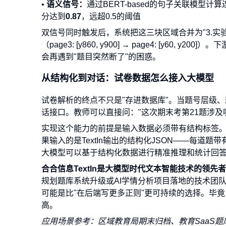
•
语义信号：
通过BERT-based的句子关联模型
分达到
0.87
，远超0.5的阈值
双信号同时触发后，系统把这三块区域合并为"3.
（page3: [y860, y900] → page4: [y
会再遇到"题目突然断了"的困惑。
从结构化到对话：试卷数据怎么接入大模型
试卷解析的终点不只是"存进数据库"。当题号层级
话接口。教师可以直接问："这次期末考第21题涉及
实现这个能力的前提是输入数据必须带有结构标签。
果输入的是TextIn输出的结构化JSON——每
大模型可以基于结构化数据进行精准推理和统计回
合合信息TextIn是大模型时代文本智能技术的领先者
规划题库系统升级或AI学情分析项目落地的技术团
可能是比"在后端写更多正则"更可持续的选择。毕
高。
应用场景参考：区域教育局期末归档、教育SaaS题