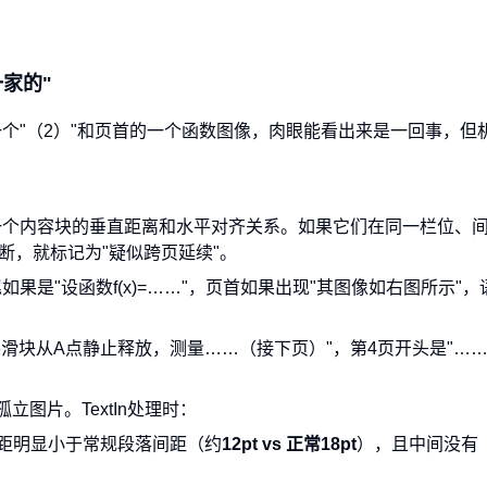
家的"
个"（2）"和页首的一个函数图像，肉眼能看出来是一回事，但
一个内容块的垂直距离和水平对齐关系。如果它们在同一栏位、
断，就标记为"疑似跨页延续"。
果是"设函数f(x)=……"，页首如果出现"其图像如右图所示"，
滑块从A点静止释放，测量……（接下页）"，第4页开头是"…
图片。TextIn处理时：
距明显小于常规段落间距（约
12pt vs 正常18pt
），且中间没有