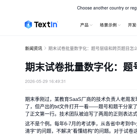
TextIn 
Choose another country or regio
产品
场景示例
开发
新闻资讯
期末试卷批量数字化：题号层级和跨页题目怎
期末试卷批量数字化：题
2026-05-29 16:49:31
期末季刚过，某教育SaaS厂商的技术负责人老周发
了，但产出的txt文件打开一看——题号和题干分家了，
了正文第一行。技术团队被迫写了两周的正则表达式
这不是个例。每年6-7月的考试季，从各省中考到中
清字"的问题，不解决"看懂结构"的问题。对于试