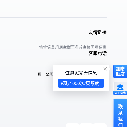
友情链接
合合信息
扫描全能王
名片全能王
启信宝
客服电话
400-6666-582
加赠
诚邀您完善信息
额度
周一至周日9:00-18:00 (法定假日除外)
领取1000次/页额度
人工咨询
联
系
我
们