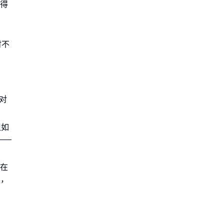
性得
时不
对
但如
——
在
案，