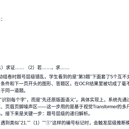
是：
（1）求证…… （2）若……，求……
自动组卷时题号层级错乱，学生看到的是"第3题"下面套了5个互不
条件和下一页开头的图形、答题区，在OCR结果里被切成了毫
属于同一道题。
"识别每个字"，而是"先还原版面语义"。具体实现上，系统先通
眉页脚噪声区——这一步用的是基于视觉Transformer的多
局。接下来是关键一步：题号层级的递归解析。
类似"21.""（1）""①"这样的编号标记时，会触发层级推断