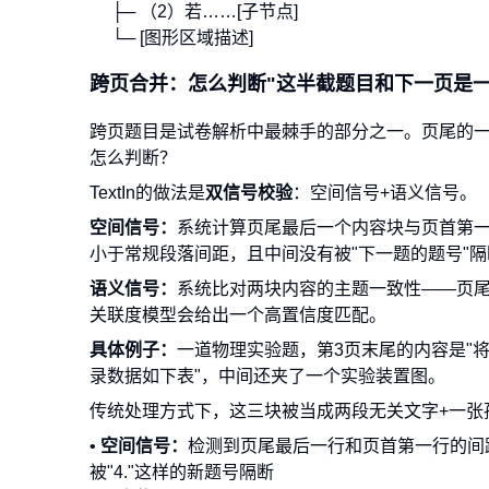
├─ （2）若……[子节点]
└─ [图形区域描述]
跨页合并：怎么判断"这半截题目和下一页是一
跨页题目是试卷解析中最棘手的部分之一。页尾的一
怎么判断？
TextIn的做法是
双信号校验
：空间信号+语义信号。
空间信号：
系统计算页尾最后一个内容块与页首第
小于常规段落间距，且中间没有被"下一题的题号"隔
语义信号：
系统比对两块内容的主题一致性——页尾如
关联度模型会给出一个高置信度匹配。
具体例子：
一道物理实验题，第3页末尾的内容是"将
录数据如下表"，中间还夹了一个实验装置图。
传统处理方式下，这三块被当成两段无关文字+一张孤立
•
空间信号：
检测到页尾最后一行和页首第一行的间
被"4."这样的新题号隔断