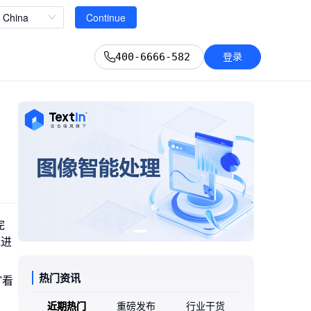
立即查看
China
Continue
登录
400-6666-582
完
混进
热门资讯
"看
近期热门
重磅发布
行业干货