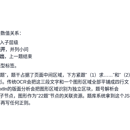
和数值关系：
入子层级
展开
，并列小问
出
，上一题结束
题型标签。
用题"，题干占据了页面中间区域，下方紧跟"（1）求……"和"（2
形。传统OCR会把这三段文字和一个图形区域全部平铺成四行文
TextIn的版面分析会把图形区域识别为独立区块，题号解析会
入其子节点，图形作为"22题"节点的关联资源。题库系统拿到这个JS
要再写任何正则。