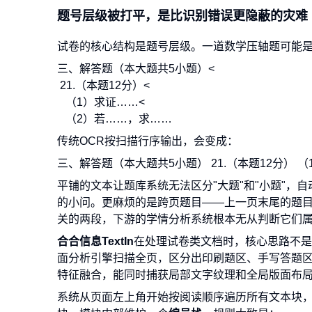
题号层级被打平，是比识别错误更隐蔽的灾难
试卷的核心结构是题号层级。一道数学压轴题可能
三、解答题（本大题共5小题）<
21.（本题12分）<
（1）求证……<
（2）若……，求……
传统OCR按扫描行序输出，会变成：
三、解答题（本大题共5小题） 21.（本题12分） 
平铺的文本让题库系统无法区分"大题"和"小题"，
的小问。更麻烦的是跨页题目——上一页末尾的题目
关的两段，下游的学情分析系统根本无从判断它们
合合信息TextIn
在处理试卷类文档时，核心思路不是
面分析引擎扫描全页，区分出印刷题区、手写答题区、页
特征融合，能同时捕获局部文字纹理和全局版面布
系统从页面左上角开始按阅读顺序遍历所有文本块，遇到