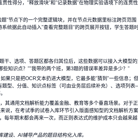
计算连贯性得分，"释放滑块"和"记录数据"在物理实验语境下的连贯
实验题"节点下的一个完整逻辑块，并在节点元数据里标注跨页范围
60, y200]）。下游系统据此自动插入"查看完整题目"的跨页展开按钮，学生答题
、题干、选项、答题区都各归其位后，这些数据可以接入大模型的
哪些知识点？""我带的两个班，第3题的错误率差异是多少？"
如果只是把OCR文本扔进大模型，它最多能"猜到"一些信息；
道题带有题型、分值、知识点标签（可由业务层后续补充）、选项列表
答。
，其通用文档解析能力覆盖金融、教育等多个垂直场景。对于正
队来说，在考试季的试卷入库环节引入版面感知型的文档解析方
竟，每年期末都会再来一次，而正则表达式的维护成本只会越来越
库建设、AI辅导产品的题目结构化入库。