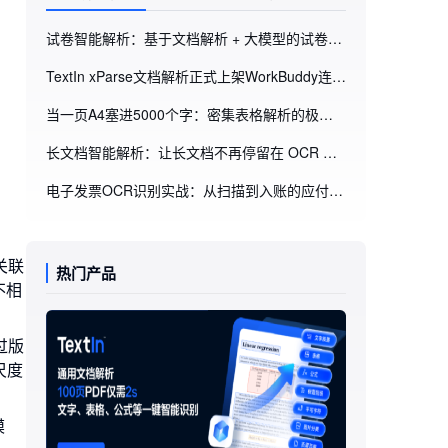
试卷智能解析：基于文档解析 + 大模型的试卷抽取搭建思路（附GitHub项目地址）
TextIn xParse文档解析正式上架WorkBuddy连接器！WorkBuddy能“读懂”你的每一份文档了
当一页A4塞进5000个字：密集表格解析的极限挑战
长文档智能解析：让长文档不再停留在 OCR 文本层，而是进入可消费的数据层（附GitHub项目地址）
电子发票OCR识别实战：从扫描到入账的应付账款自动化方案
关联
热门产品
不相
过版
尺度
模