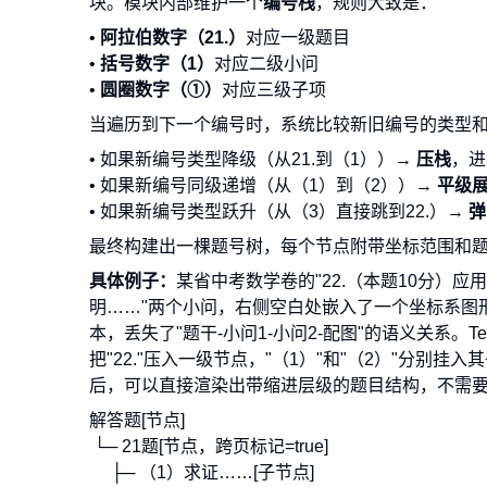
块。模块内部维护一个
编号栈
，规则大致是：
•
阿拉伯数字（21.）
对应一级题目
•
括号数字（1）
对应二级小问
•
圆圈数字（①）
对应三级子项
当遍历到下一个编号时，系统比较新旧编号的类型
• 如果新编号类型降级（从21.到（1））→
压栈
，进
• 如果新编号同级递增（从（1）到（2））→
平级
• 如果新编号类型跃升（从（3）直接跳到22.）→
弹
最终构建出一棵题号树，每个节点附带坐标范围和
具体例子：
某省中考数学卷的"22.（本题10分）应
明……"两个小问，右侧空白处嵌入了一个坐标系图
本，丢失了"题干-小问1-小问2-配图"的语义关系。
把"22."压入一级节点，"（1）"和"（2）"分别挂
后，可以直接渲染出带缩进层级的题目结构，不需
解答题[节点]
└─ 21题[节点，跨页标记=true]
├─ （1）求证……[子节点]