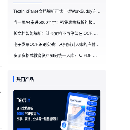
TextIn xParse文档解析正式上架WorkBuddy连接器！WorkBuddy能“读懂”你的每一份文档了
当一页A4塞进5000个字：密集表格解析的极限挑战
长文档智能解析：让长文档不再停留在 OCR 文本层，而是进入可消费的数据层（附GitHub项目地址）
电子发票OCR识别实战：从扫描到入账的应付账款自动化方案
多源多格式教育资料如何统一入库？从 PDF 到 Markdown/JSON 的转换路径
热门产品
金
c