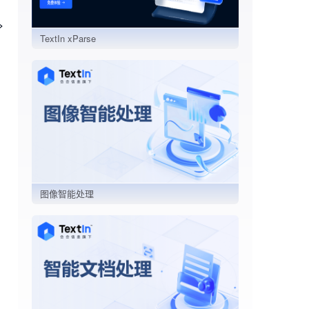
TextIn xParse
图像智能处理