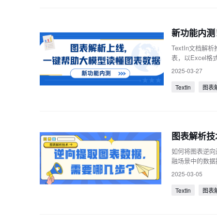
新功能内测
TextIn文
表，以Exce
2025-03-27
TextIn
图表
图表解析技
如何将图表逆向
融场景中的数据
el方法及工具体
2025-03-05
TextIn
图表