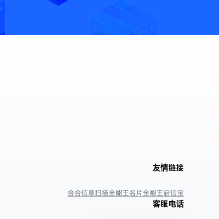
友情链接
合合信息
扫描全能王
名片全能王
启信宝
客服电话