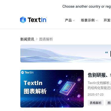
TextIn 
Choose another country or regio
产品
场景示例
开发
新闻资讯
图表解析
“
TextIn文
的结构化智能还
2025-07-23
表格解析
图