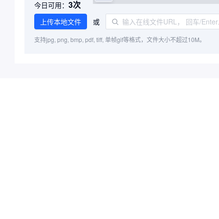
3
次
今日可用：
上传本地文件
或
支持jpg, png, bmp, pdf, tiff, 单帧gif等格式，
文件大小不超过
10
M。