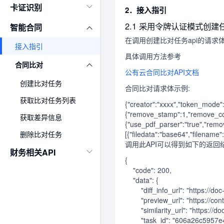
卡证识别
2．接入指引
2.1 采用令牌认证模式创建
智能合同
在调用创建比对任务api的请求
接入指引
具体调用方法参考
合同比对
公有云合同比对API文档
创建比对任务
合同比对请求体示例:
获取比对任务列表
{"creator":"xxxx","token_mode"
{"remove_stamp":1,"remove_co
获取差异信息
{"use_pdf_parser":"true","remo
删除比对任务
[{"filedata":"base64","filename"
调用此API可以得到如下的返回
财务相关API
{

    "code": 200,

    "data": {

        "diff_info_url": "https
        "preview_url": "https:/
        "similarity_url": "htt
        "task_id": "606a26c595