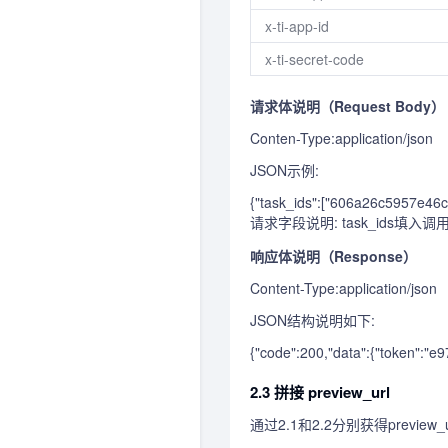
x-ti-app-id
x-ti-secret-code
请求体说明（Request Body）
Conten-Type:application/json
JSON示例:
{"task_ids":["606a26c5957e46
请求字段说明: task_ids填入
响应体说明（Response）
Content-Type:application/json
JSON结构说明如下:
{"code":200,"data":{"token":"
2.3 拼接 preview_url
通过2.1和2.2分别获得previe