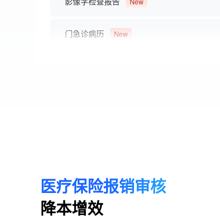
影像学检查报告
New
门急诊病历
New
出院小结
New
诊断证明书
New
入院记录
New
病理报告
New
医疗保险报销审核
体检报告
New
降本增效