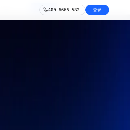
China
Continue
登录
400-6666-582