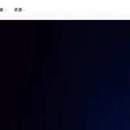
n to see content specific to your location and use products online.
者
资源