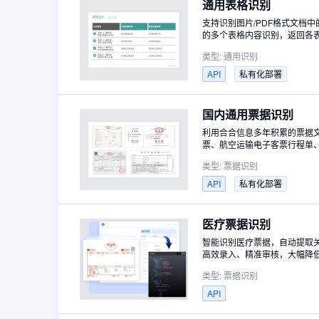
通用表格识别
支持识别图片/PDF格式文档
的多个表格内容识别，返回各
类型:
通用识别
API
私有化部署
国内通用票据识别
利用合合信息多年积累的票据
票、航空运输电子客票行程单、
理成标准结构化的Key/Va
类型:
票据识别
PDF、多页OFD格式。
API
私有化部署
医疗票据识别
智能识别医疗票据，自动提取
高效录入、精准审核，大幅降
类型:
票据识别
API