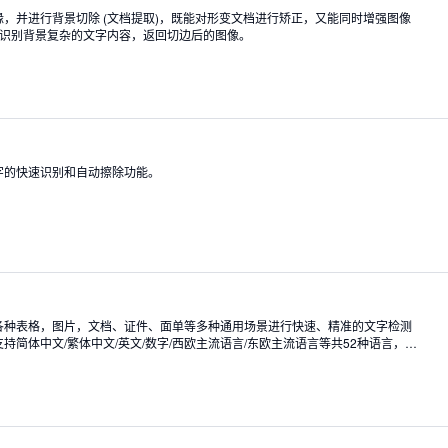
，并进行背景切除 (文档提取)，既能对形变文档进行矫正，又能同时增强图像
持识别背景复杂的文字内容，返回切边后的图像。
字的快速识别和自动擦除功能。
各种表格，图片，文档、证件、面单等多种通用场景进行快速、精准的文字检测
持简体中文/繁体中文/英文/数字/西欧主流语言/东欧主流语言等共52种语言，同
、折叠、旋转等。