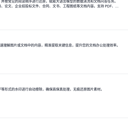
，并按常见的阅读顺序进行还原，赋能大语言模型的数据清洗和文档问答任务。
、论文、企业招投标文件、合同、文书、工程图纸等文档内容。支持 PDF、
g/png/webp/tiff)、HTML 等文件格式。
能够快速理解图片或文档中的内容，精准提取关键信息，提升您的文档办公处理效率。
文字等形式的水印进行自动擦除，确保高保真处理，无痕还原图片素材。