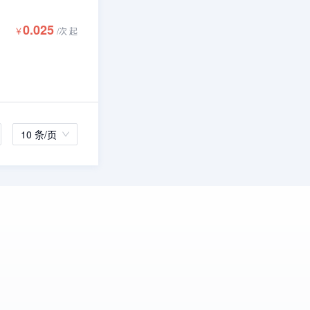
0.025
￥
/
次
起
10 条/页