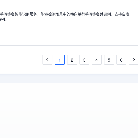
技术的手写签名智能识别服务，能够检测场景中的横向单行手写签名并识别。支持白底
识别。
1
2
3
4
5
6