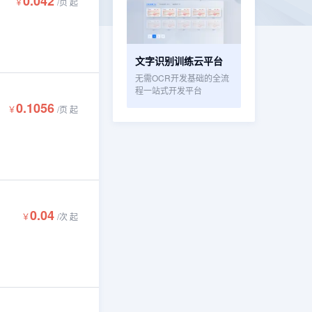
0.042
￥
/
页
起
文字识别训练云平台
无需OCR开发基础的全流
程一站式开发平台
0.1056
￥
/
页
起
0.04
￥
/
次
起