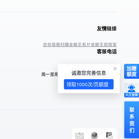
友情链接
合合信息
扫描全能王
名片全能王
启信宝
客服电话
400-6666-582
加赠
诚邀您完善信息
额度
周一至周日9:00-18:00 (法定假日除外)
领取1000次/页额度
人工咨询
联
系
我
们