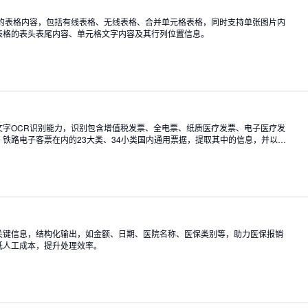
中的表格内容，包括有线表格、无线表格、合并单元格表格，同时支持单张图片内
表格的表头表尾内容、单元格文字内容及其行列位置信息。
文字OCR识别能力，识别包含增值税发票、全电票、纸质医疗发票、电子医疗发
铁路电子客票在内的23大类、34小类国内通用票据，提取其中的信息，并以整
lue形式返回或导出。支持单页面多票的切分识别，支持输入多种通用图片格式、多页
关键信息，结构化输出，如金额、日期、医院名称、医保类别等，助力医保报销
低人工成本，提升处理效率。