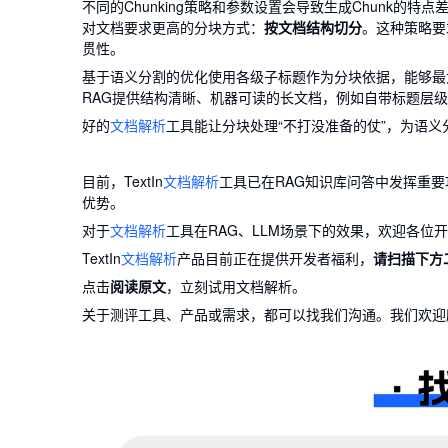
不同的Chunking策略和参数设置会导致生成Chunk的
对文档要求更高的分块方式：
按文档结构切分
。这种策略要
贯性。
基于语义分割的优化使用各级子标题作为分块依据，能够最
RAG提供结构清晰、机器可读的长文档，例如自带标题层级的M
好的
文档解析
工具能让分块处理“不打没准备的仗”，为语义
目前，TextIn
文档解析
工具已在RAG知识库问答中发挥重
优势。
对于
文档解析
工具在RAG、LLM场景下的效果，欢迎各
TextIn
文档解析
产品目前正在提供开发者福利，
请扫描下方
点击
阅读原文
，立刻试用文档解析。
关于测评工具、产品或需求，都可以找我们沟通。我们欢迎