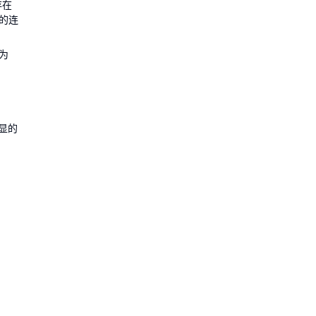
存在
的连
为
显的