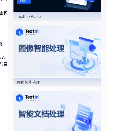
会包
TextIn xParse
能
种方
与召
图像智能处理