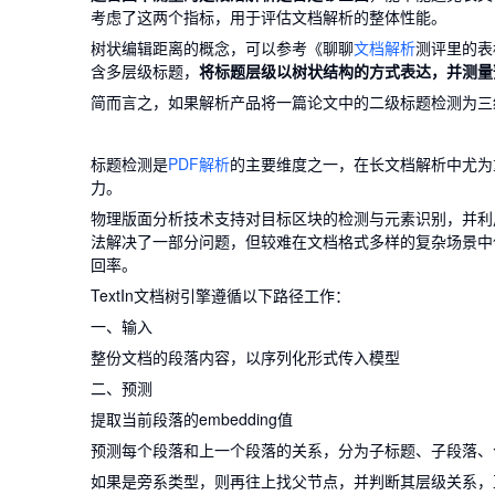
考虑了这两个指标，用于评估文档解析的整体性能。
树状编辑距离的概念，可以参考《聊聊
文档解析
测评里的表
含多层级标题，
将标题层级以树状结构的方式表达，并测量
简而言之，如果解析产品将一篇论文中的二级标题检测为三
标题检测是
PDF解析
的主要维度之一，在长文档解析中尤为重要
力。
物理版面分析技术支持对目标区块的检测与元素识别，并利用标
法解决了一部分问题，但较难在文档格式多样的复杂场景中
回率。
TextIn文档树引擎遵循以下路径工作：
一、输入
整份文档的段落内容，以序列化形式传入模型
二、预测
提取当前段落的embedding值
预测每个段落和上一个段落的关系，分为子标题、子段落、
如果是旁系类型，则再往上找父节点，并判断其层级关系，