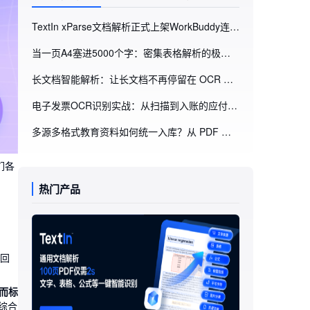
TextIn xParse文档解析正式上架WorkBuddy连接器！WorkBuddy能“读懂”你的每一份文档了
当一页A4塞进5000个字：密集表格解析的极限挑战
长文档智能解析：让长文档不再停留在 OCR 文本层，而是进入可消费的数据层（附GitHub项目地址）
电子发票OCR识别实战：从扫描到入账的应付账款自动化方案
多源多格式教育资料如何统一入库？从 PDF 到 Markdown/JSON 的转换路径
们各
热门产品
回
而标
综合