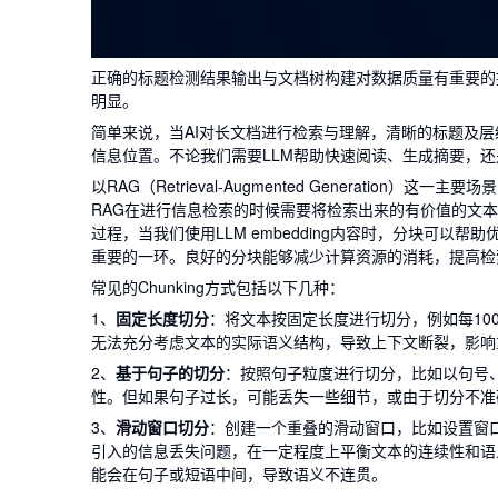
正确的标题检测结果输出与文档树构建对数据质量有重要的
明显。
简单来说，当AI对长文档进行检索与理解，清晰的标题及
信息位置。不论我们需要LLM帮助快速阅读、生成摘要，
以RAG（Retrieval-Augmented Generatio
RAG在进行信息检索的时候需要将检索出来的有价值的文
过程，当我们使用LLM embedding内容时，分块可
重要的一环。良好的分块能够减少计算资源的消耗，提高检
常见的Chunking方式包括以下几种：
1、
固定长度切分
：将文本按固定长度进行切分，例如每10
无法充分考虑文本的实际语义结构，导致上下文断裂，影响
2、
基于句子的切分
：按照句子粒度进行切分，比如以句号
性。但如果句子过长，可能丢失一些细节，或由于切分不准
3、
滑动窗口切分
：创建一个重叠的滑动窗口，比如设置窗口
引入的信息丢失问题，在一定程度上平衡文本的连续性和语
能会在句子或短语中间，导致语义不连贯。