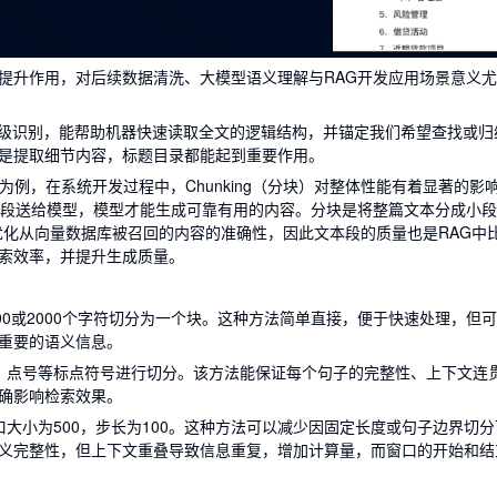
提升作用，对后续数据清洗、大模型语义理解与RAG开发应用场景意义
层级识别，能帮助机器快速读取全文的逻辑结构，并锚定我们希望查找或归
还是提取细节内容，标题目录都能起到重要作用。
n）这一主要场景为例，在系统开发过程中，Chunking（分块）对整体性能有着显著的影
本段送给模型，模型才能生成可靠有用的内容。分块是将整篇文本分成小
以帮助优化从向量数据库被召回的内容的准确性，因此文本段的质量也是RAG中
索效率，并提升生成质量。
00或2000个字符切分为一个块。这种方法简单直接，便于快速处理，但
重要的语义信息。
、点号等标点符号进行切分。该方法能保证每个句子的完整性、上下文连
确影响检索效果。
大小为500，步长为100。这种方法可以减少因固定长度或句子边界切分
义完整性，但上下文重叠导致信息重复，增加计算量，而窗口的开始和结