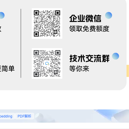
bedding
PDF解析