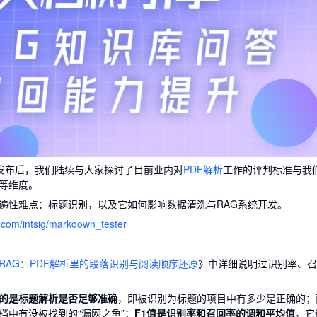
Github发布后，我们陆续与大家探讨了目前业内对
PDF解析
工作的评判标准与我
等维度。
遍性难点：标题识别，以及它如何影响数据清洗与RAG系统开发。
b.com/intsig/markdown_tester
RAG：PDF解析里的段落识别与阅读顺序还原
》中详细说明过识别率、召
的是标题解析是否足够准确
，即被识别为标题的项目中有多少是正确的；
档中有没被找到的“漏网之鱼”；
F1值是识别率和召回率的调和平均值
，它