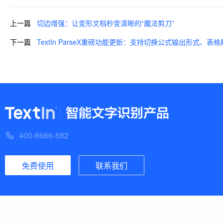
上一篇
切边增强：让变形文档秒变清晰的“魔法剪刀”
下一篇
TextIn ParseX重磅功能更新：支持切换公式输出形式、
400-6666-582
免费使用
联系我们