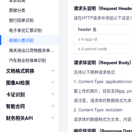
发票验真
请求头说明（Request Heade
票据分类
请在HTTP请求中添加以下自定义H
银行回单识别
header 名
电子承兑汇票识别
x-ti-app-id
商铺小票识别
x-ti-secret-code
海关进出口货物报关单识别
汽车商业险保单识别
请求体说明（Request Body
文档格式转换
支持以下两种请求格式
1. Content-Type: application/oc
图像AI检测
要上传的图片，目前支持jpg, png, b
卡证识别
请注意，请求体的数据格式为本地文
智能合同
2. Content-Type: text/plain
财务相关API
请求体的数据格式为文本，内容为在
响应体说明 （Response Dat