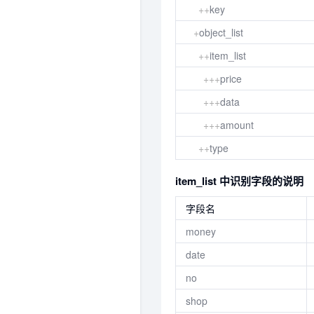
++
key
+
object_list
++
item_list
+++
price
+++
data
+++
amount
++
type
item_list 中识别字段的说明
字段名
money
date
no
shop