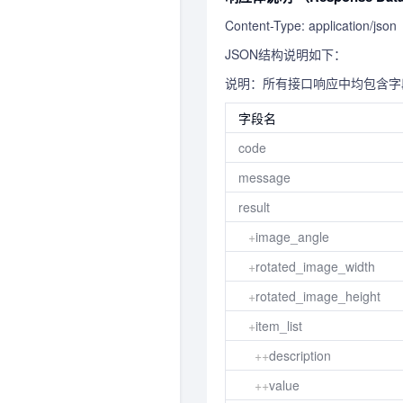
Content-Type: application/json
JSON结构说明如下：
说明：所有接口响应中均包含
字段名
code
message
result
+
image_angle
+
rotated_image_width
+
rotated_image_height
+
item_list
++
description
++
value