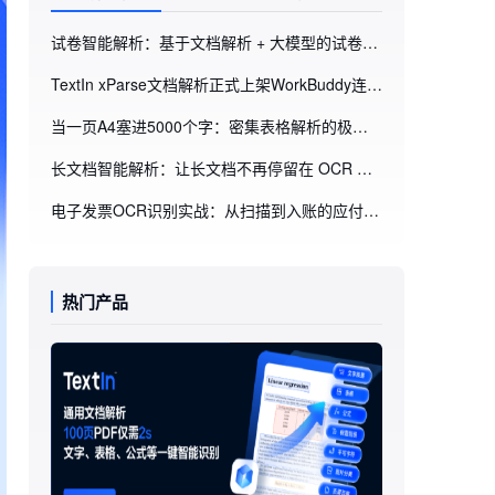
试卷智能解析：基于文档解析 + 大模型的试卷抽取搭建思路（附GitHub项目地址）
TextIn xParse文档解析正式上架WorkBuddy连接器！WorkBuddy能“读懂”你的每一份文档了
当一页A4塞进5000个字：密集表格解析的极限挑战
长文档智能解析：让长文档不再停留在 OCR 文本层，而是进入可消费的数据层（附GitHub项目地址）
电子发票OCR识别实战：从扫描到入账的应付账款自动化方案
热门产品