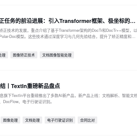
文档图像矫正任务的前沿进展：引入Transformer框架、极坐标的思路
技术的发展，重点介绍了基于Transformer架构的DocTr和DocTr++模型，
olar-Doc模型。这些技术通过深度学习与几何先验结合，提升了矫正精度和鲁
杂场景，为文档分析和信息提取提供了有力支持。
处理
图像矫正技术
文档图像智能处理
总结丨TextIn重磅新品盘点
信息旗下TextIn平台重磅推出了多款AI新产品，新产品上线：文档解析、智能文
DocFlow、电子行驶证识别。
图像处理
文档处理
电子行驶证识别
合同比对