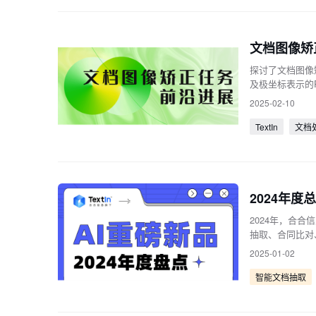
探讨了文档图像矫正
及极坐标表示的P
棒性，适用于复
2025-02-10
TextIn
文档
2024年度
2024年，合合
抽取、合同比对、
2025-01-02
智能文档抽取